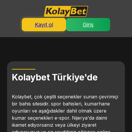
Kayıt ol
Giriş
Kolaybet Türkiye'de
Kolaybet, çok çeşitli seçenekler sunan çevrimiçi
bir bahis sitesidir. spor bahisleri, kumarhane
oyunları ve aşağıdakiler dahil olmak üzere
kumar seçenekleri e-spor. Nijerya'da daimi
ikamet ediyorsanız veya ülkeyi ziyaret