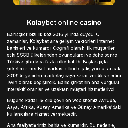
Kolaybet online casino
Bahisçiler bizi ilk kez 2016 yılında duydu. O
zamanlar, Kolaybet ana gelişim vektörleri İnternet
bahisleri ve kumardı. Coğrafi olarak, ilk müşteriler
eski SSCB ülkelerinden oyunculardı ve daha sonra
Türkiye gibi daha fazla ülke katıldı. Başlangıçta
şirketimiz FirstBet markası altında çalışıyordu, ancak
2018'de yeniden markalaşmaya karar verdik ve adını
1Win olarak değiştirdik. Bahis şirketinin ana vurgusu
interaktif oranlar ve uzaktan müşteri hizmetleriydi.
Bugüne kadar 19 dile çevrilen web sitemiz Avrupa,
Asya, Afrika, Kuzey Amerika ve Güney Amerika'daki
kullanıcılara hizmet vermektedir.
Ana faaliyetlerimiz bahis ve kumardır. Bu nedenle,